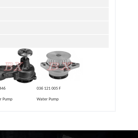
446
036 121 005 F
r Pump
Water Pump