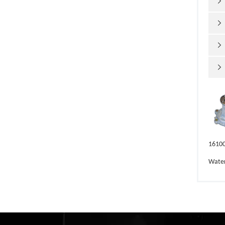




1610
Wate