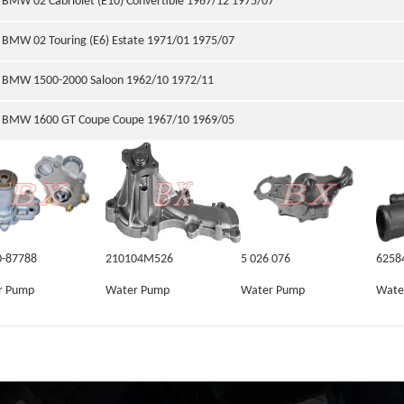
BMW 02 Cabriolet (E10) Convertible 1967/12 1975/07
BMW 02 Touring (E6) Estate 1971/01 1975/07
BMW 1500-2000 Saloon 1962/10 1972/11
BMW 1600 GT Coupe Coupe 1967/10 1969/05
0-87788
210104M526
5 026 076
6258
r Pump
Water Pump
Water Pump
Wate