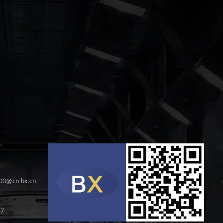
s03@cn-bx.cn
57