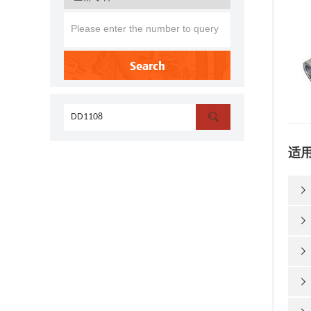
Search

适



