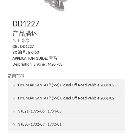
DD1227
产品描述
Part :水泵
OE : DD1227
BX 编号: BX450
APPLICATION GUIDE: 宝马
Description :Engine : M20 PCS
适用车型
HYUNDAI SANTA F? (SM) Closed Off-Road Vehicle 2001/02

HYUNDAI SANTA F? (SM) Closed Off-Road Vehicle 2001/02

3 (E21) 1975/06 - 1984/03

3 (E30) 1982/09 - 1992/01
