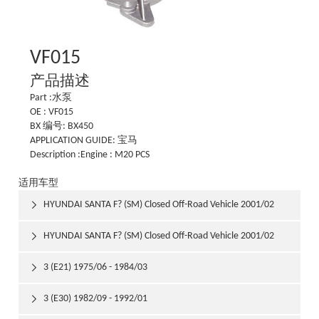
VF015
产品描述
Part :水泵
OE : VF015
BX 编号: BX450
APPLICATION GUIDE: 宝马
Description :Engine : M20 PCS
适用车型
HYUNDAI SANTA F? (SM) Closed Off-Road Vehicle 2001/02

HYUNDAI SANTA F? (SM) Closed Off-Road Vehicle 2001/02

3 (E21) 1975/06 - 1984/03

3 (E30) 1982/09 - 1992/01
