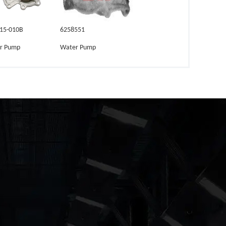
-15-010B
6258551
r Pump
Water Pump