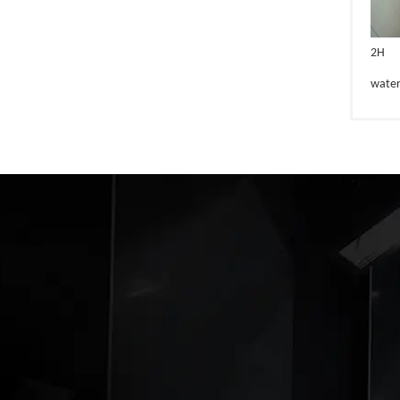
2H
wate