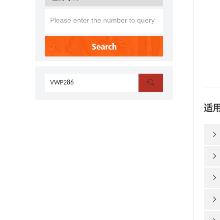
Search

适



