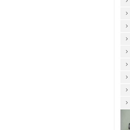








