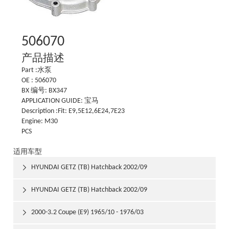
506070
产品描述
Part :水泵
OE : 506070
BX 编号: BX347
APPLICATION GUIDE: 宝马
Description :Fit: E9,5E12,6E24,7E23
Engine: M30
PCS
适用车型
HYUNDAI GETZ (TB) Hatchback 2002/09

HYUNDAI GETZ (TB) Hatchback 2002/09

2000-3.2 Coupe (E9) 1965/10 - 1976/03
