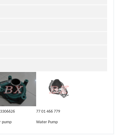
3306626
77 01 466 779
r pump
Water Pump