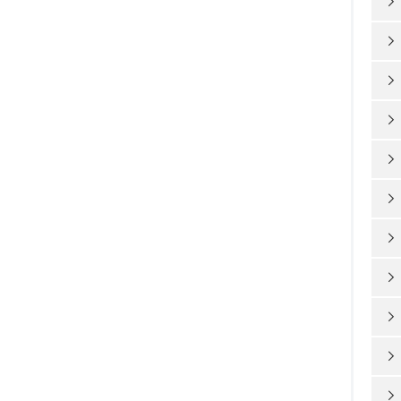










