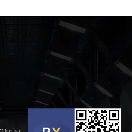
s03@cn-bx.cn