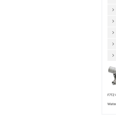





F7TZ
Wate