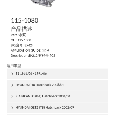
115-1080
产品描述
Part :水泵
OE : 115-1080
BX 编号: BX424
APPLICATION GUIDE: 宝马
Description :B-212 有样件 PCS
适用车型
Z1 1988/06 - 1991/06

HYUNDAI i10 Hatchback 2008/01

KIA PICANTO (BA) Hatchback 2004/04

HYUNDAI GETZ (TB) Hatchback 2002/09
