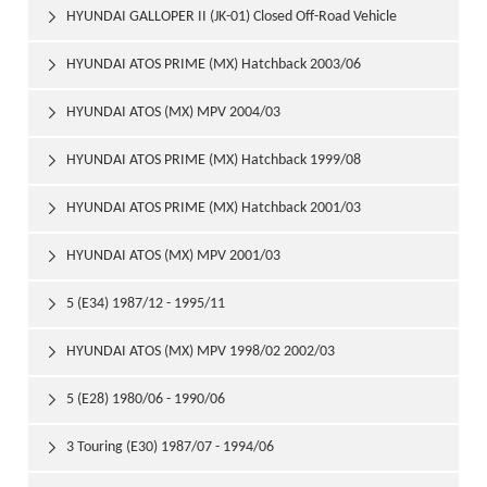
HYUNDAI GALLOPER II (JK-01) Closed Off-Road Vehicle

1998/08
HYUNDAI ATOS PRIME (MX) Hatchback 2003/06

HYUNDAI ATOS (MX) MPV 2004/03

HYUNDAI ATOS PRIME (MX) Hatchback 1999/08

HYUNDAI ATOS PRIME (MX) Hatchback 2001/03

HYUNDAI ATOS (MX) MPV 2001/03

5 (E34) 1987/12 - 1995/11

HYUNDAI ATOS (MX) MPV 1998/02 2002/03

5 (E28) 1980/06 - 1990/06

3 Touring (E30) 1987/07 - 1994/06
