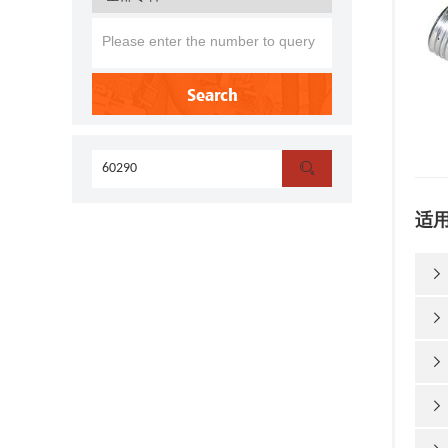
Search

适



