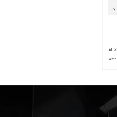

1610
Wate