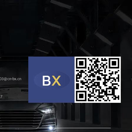
s03@cn-bx.cn
57