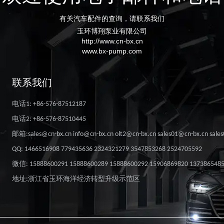
有关汽车配件的查询，请联系我们
玉环博翔泵业有限公司
http://www.cn-bx.cn
www.bx-pump.com
联系我们
电话1: +86-576-87512187
电话2: +86-576-87510445
邮箱:sales@cn-bx.cn info@cn-bx.cn olt2@cn-bx.cn sales01@cn-bx.cn sale
QQ: 1466516908 779435636 2324321279 3547853268 2524705592
微信: 15888600291 15888600289 15888600292 15906869820 137386548
地址:浙江省玉环海洋经济转型升级示范区