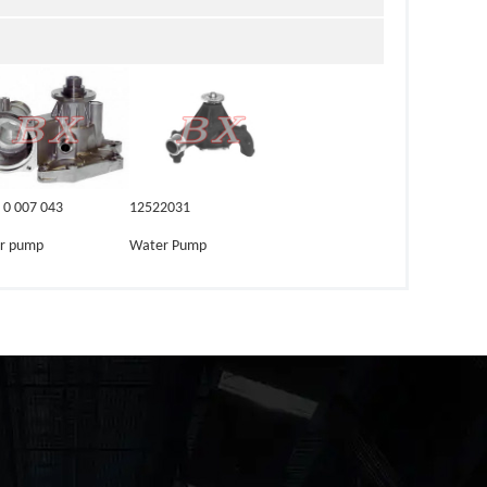
 0 007 043
12522031
r pump
Water Pump