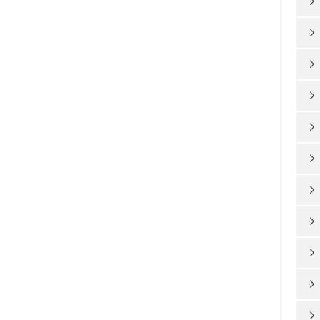










