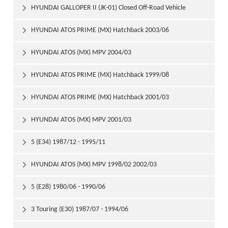
HYUNDAI GALLOPER II (JK-01) Closed Off-Road Vehicle

1998/08
HYUNDAI ATOS PRIME (MX) Hatchback 2003/06

HYUNDAI ATOS (MX) MPV 2004/03

HYUNDAI ATOS PRIME (MX) Hatchback 1999/08

HYUNDAI ATOS PRIME (MX) Hatchback 2001/03

HYUNDAI ATOS (MX) MPV 2001/03

5 (E34) 1987/12 - 1995/11

HYUNDAI ATOS (MX) MPV 1998/02 2002/03

5 (E28) 1980/06 - 1990/06

3 Touring (E30) 1987/07 - 1994/06
