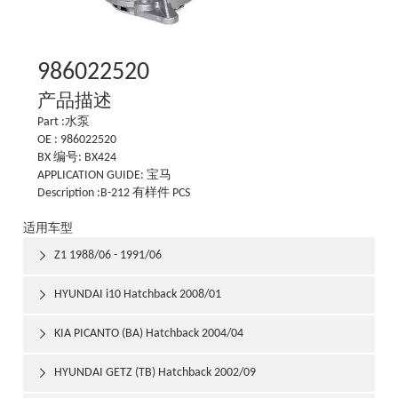
986022520
产品描述
Part :水泵
OE : 986022520
BX 编号: BX424
APPLICATION GUIDE: 宝马
Description :B-212 有样件 PCS
适用车型
Z1 1988/06 - 1991/06

HYUNDAI i10 Hatchback 2008/01

KIA PICANTO (BA) Hatchback 2004/04

HYUNDAI GETZ (TB) Hatchback 2002/09
