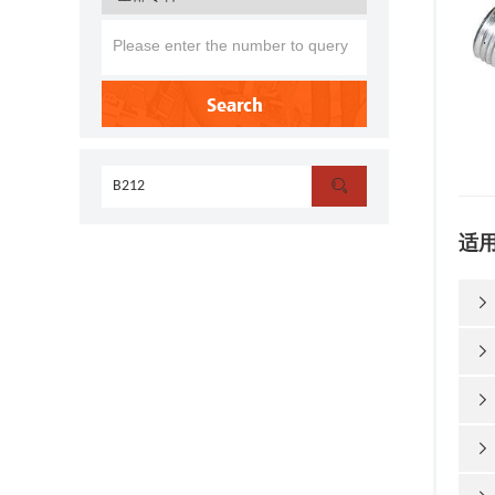
Search

适



