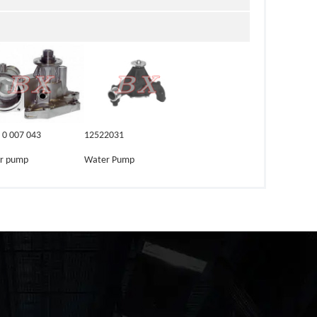
 0 007 043
12522031
r pump
Water Pump