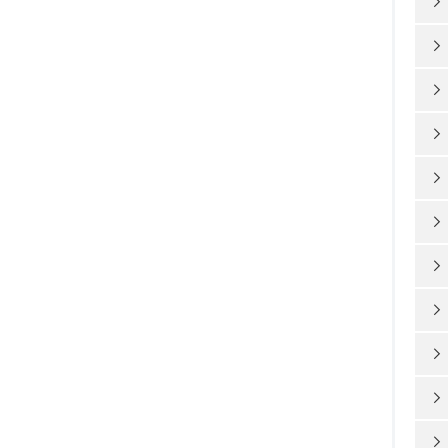










