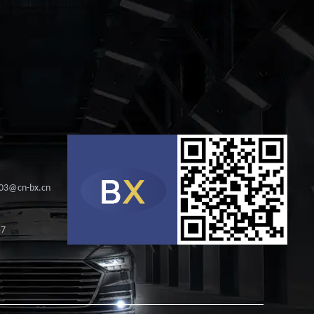
s03@cn-bx.cn
57