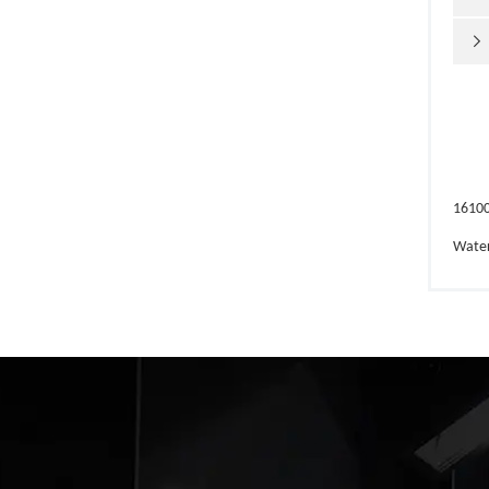

1610
Wate