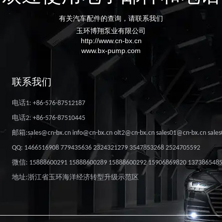
有关汽车配件的查询，请联系我们
玉环博翔泵业有限公司
http://www.cn-bx.cn
www.bx-pump.com
联系我们
电话1: +86-576-87512187
电话2: +86-576-87510445
邮箱:sales@cn-bx.cn info@cn-bx.cn olt2@cn-bx.cn sales01@cn-bx.cn sale
QQ: 1466516908 779435636 2324321279 3547853268 2524705592
微信: 15888600291 15888600289 15888600292 15906869820 137386548
地址:浙江省玉环海洋经济转型升级示范区