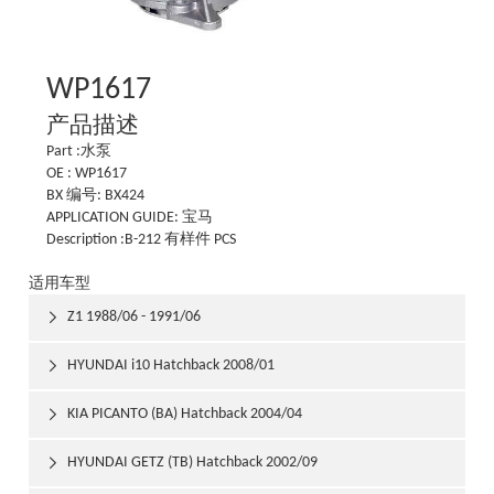
WP1617
产品描述
Part :水泵
OE : WP1617
BX 编号: BX424
APPLICATION GUIDE: 宝马
Description :B-212 有样件 PCS
适用车型
Z1 1988/06 - 1991/06

HYUNDAI i10 Hatchback 2008/01

KIA PICANTO (BA) Hatchback 2004/04

HYUNDAI GETZ (TB) Hatchback 2002/09
