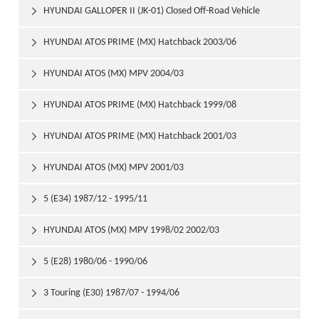
HYUNDAI GALLOPER II (JK-01) Closed Off-Road Vehicle

1998/08
HYUNDAI ATOS PRIME (MX) Hatchback 2003/06

HYUNDAI ATOS (MX) MPV 2004/03

HYUNDAI ATOS PRIME (MX) Hatchback 1999/08

HYUNDAI ATOS PRIME (MX) Hatchback 2001/03

HYUNDAI ATOS (MX) MPV 2001/03

5 (E34) 1987/12 - 1995/11

HYUNDAI ATOS (MX) MPV 1998/02 2002/03

5 (E28) 1980/06 - 1990/06

3 Touring (E30) 1987/07 - 1994/06
