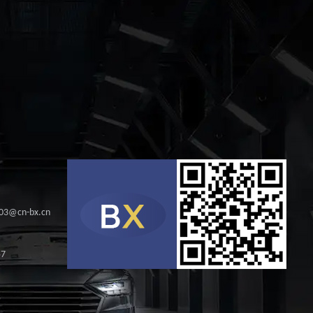
s03@cn-bx.cn
57