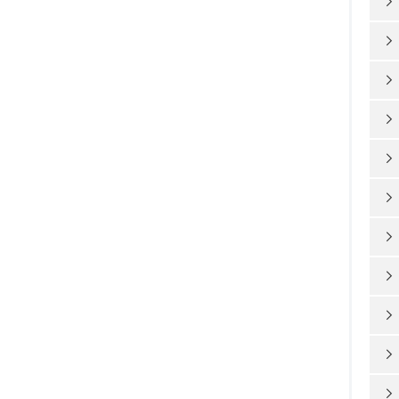










