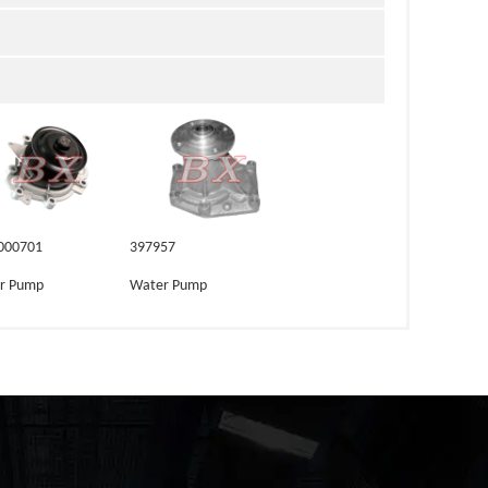
000701
397957
r Pump
Water Pump