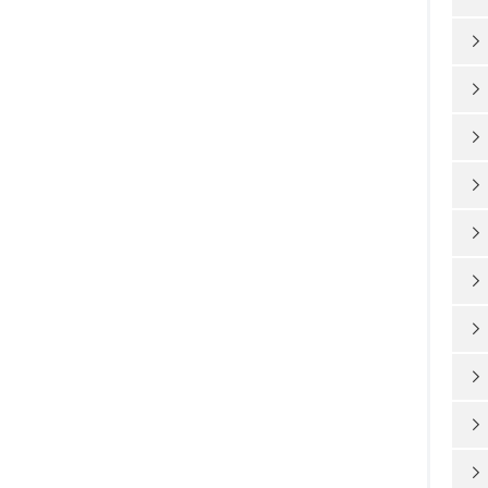









