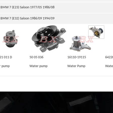
BMW 7 (E23) Saloon 1977/05 1986/08
BMW 7 (E32) Saloon 1986/09 1994/09
21 011 D
50 05 036
16110-19115
6422
r pump
Water pump
Water Pump
Wate