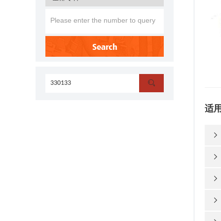
Search

适



