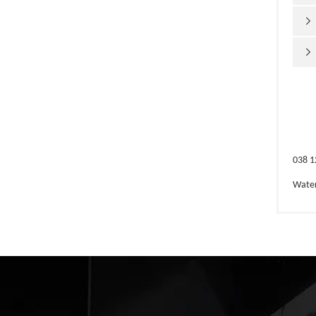


038 1
Wate