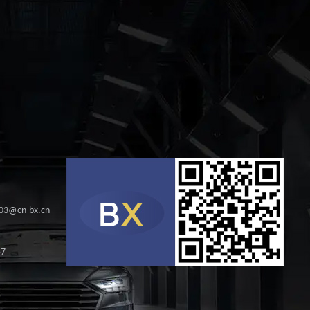
s03@cn-bx.cn
57