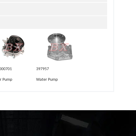
000701
397957
r Pump
Water Pump