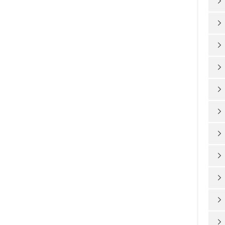










