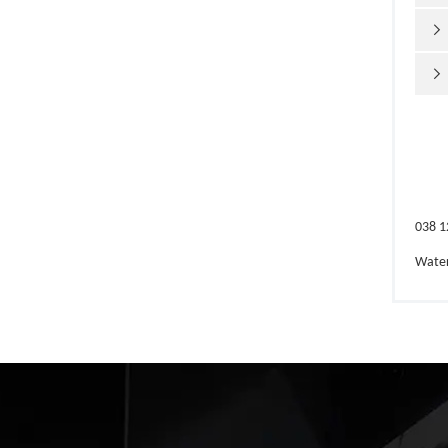


038 1
Wate