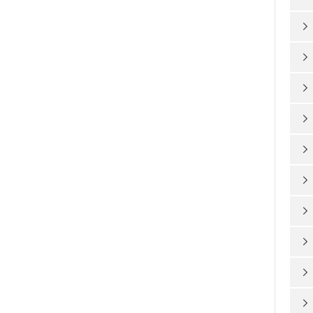









