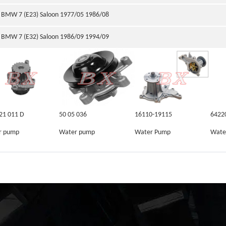
BMW 7 (E23) Saloon 1977/05 1986/08
BMW 7 (E32) Saloon 1986/09 1994/09
21 011 D
50 05 036
16110-19115
6422
r pump
Water pump
Water Pump
Wate