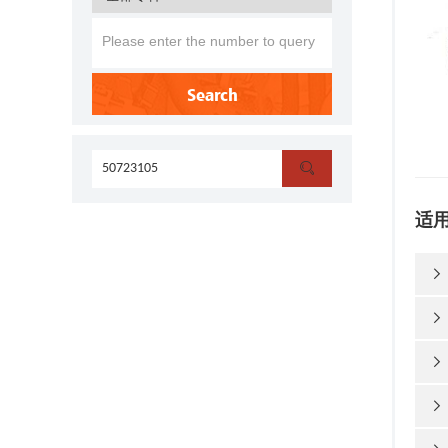
Search

适



