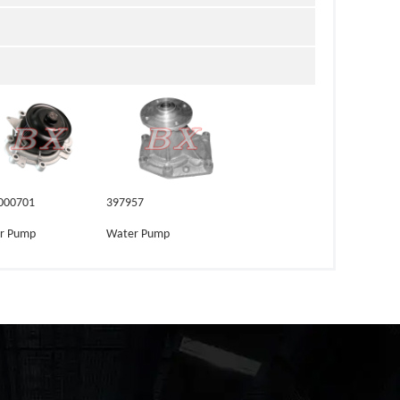
000701
397957
r Pump
Water Pump