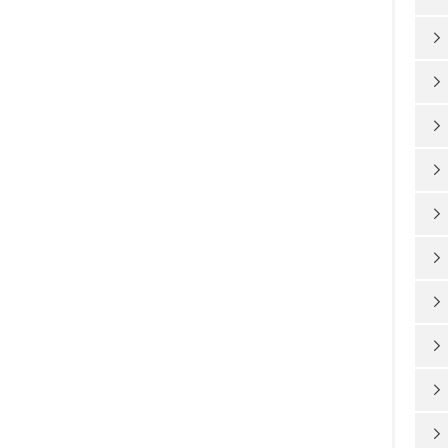









