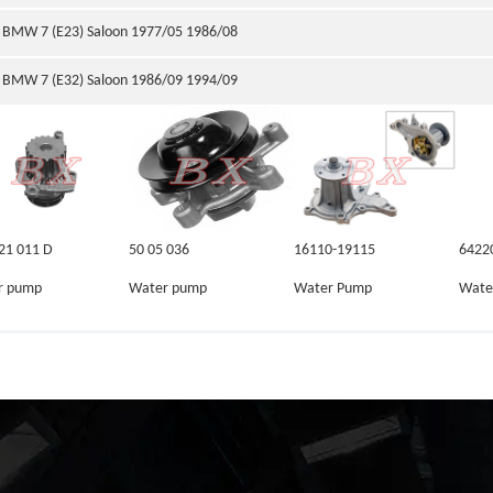
BMW 7 (E23) Saloon 1977/05 1986/08
BMW 7 (E32) Saloon 1986/09 1994/09
21 011 D
50 05 036
16110-19115
6422
r pump
Water pump
Water Pump
Wate