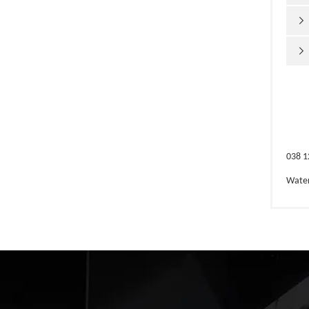


038 1
Wate