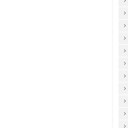










