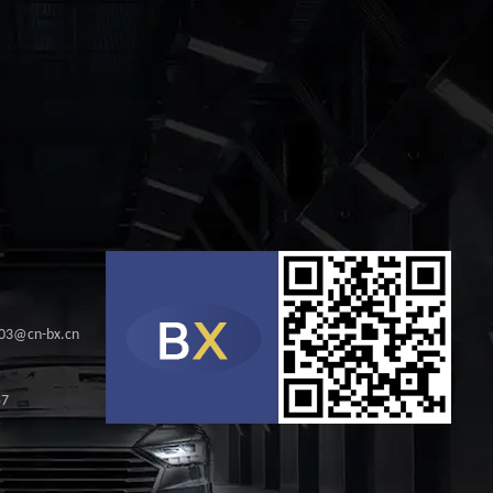
s03@cn-bx.cn
57