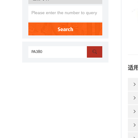
Search

适



