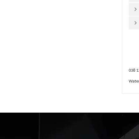


038 1
Wate