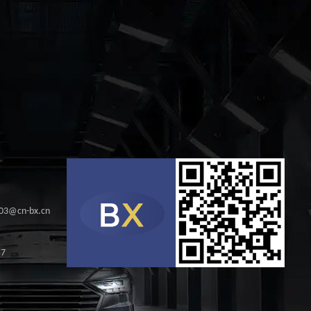
s03@cn-bx.cn
57