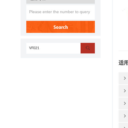
Search

适



