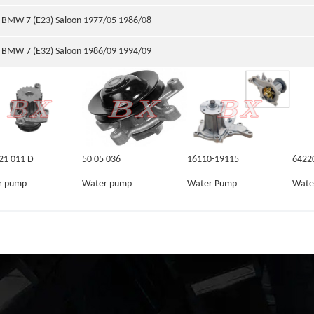
BMW 7 (E23) Saloon 1977/05 1986/08
BMW 7 (E32) Saloon 1986/09 1994/09
21 011 D
50 05 036
16110-19115
6422
r pump
Water pump
Water Pump
Wate