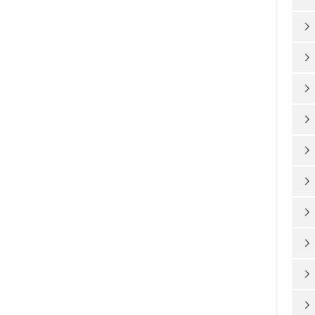









