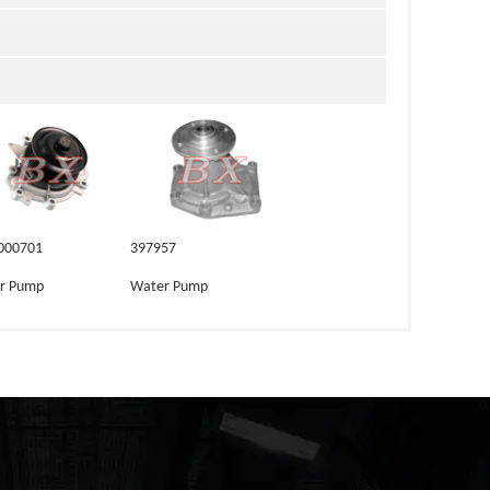
000701
397957
r Pump
Water Pump