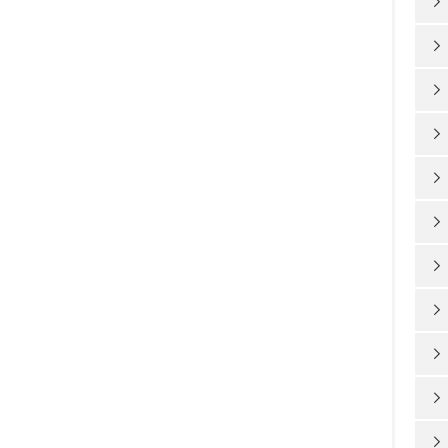










