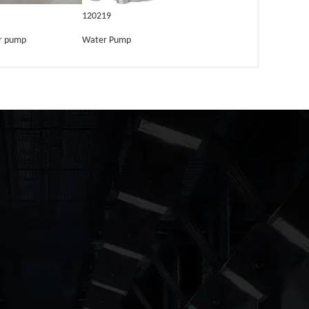
120219
r pump
Water Pump