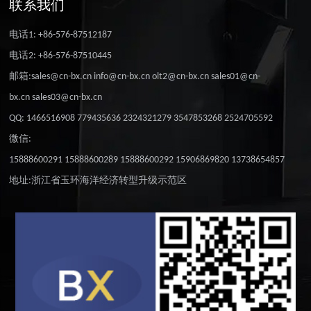
联系我们
电话1: +86-576-87512187
电话2: +86-576-87510445
邮箱:sales@cn-bx.cn info@cn-bx.cn olt2@cn-bx.cn sales01@cn-
bx.cn sales03@cn-bx.cn
QQ: 1466516908 779435636 2324321279 3547853268 2524705592
微信:
15888600291 15888600289 15888600292 15906869820 13738654857
地址:浙江省玉环海洋经济转型升级示范区