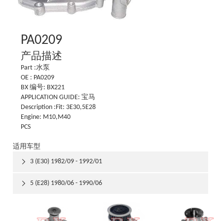
PA0209
产品描述
Part :水泵
OE : PA0209
BX 编号: BX221
APPLICATION GUIDE: 宝马
Description :Fit: 3E30,5E28
Engine: M10,M40
PCS
适用车型
3 (E30) 1982/09 - 1992/01

5 (E28) 1980/06 - 1990/06
