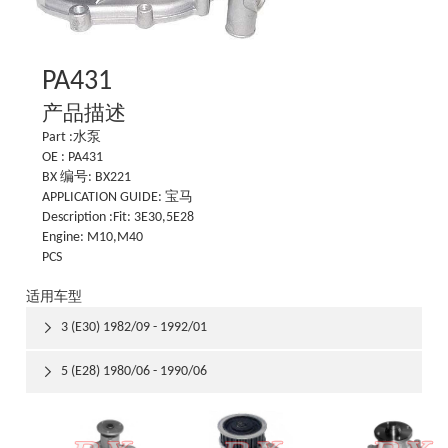
PA431
产品描述
Part :水泵
OE : PA431
BX 编号: BX221
APPLICATION GUIDE: 宝马
Description :Fit: 3E30,5E28
Engine: M10,M40
PCS
适用车型
3 (E30) 1982/09 - 1992/01

5 (E28) 1980/06 - 1990/06
