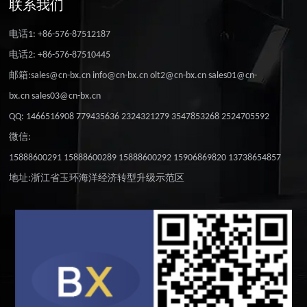
联系我们
电话1: +86-576-87512187
电话2: +86-576-87510445
邮箱:sales@cn-bx.cn info@cn-bx.cn olt2@cn-bx.cn sales01@cn-
bx.cn sales03@cn-bx.cn
QQ: 1466516908 779435636 2324321279 3547853268 2524705592
微信:
15888600291 15888600289 15888600292 15906869820 13738654857
地址:浙江省玉环海洋经济转型升级示范区