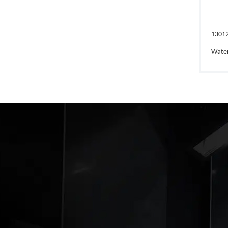
1301
Wate