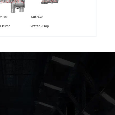
21010
1487478
r Pump
Water Pump