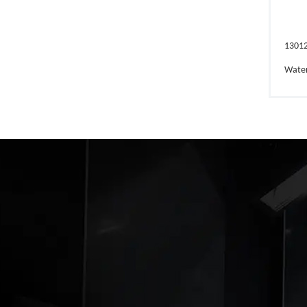
1301
Wate