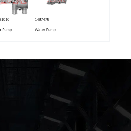
21010
1487478
r Pump
Water Pump