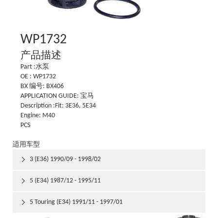
WP1732
产品描述
Part :水泵
OE : WP1732
BX 编号: BX406
APPLICATION GUIDE: 宝马
Description :Fit: 3E36, 5E34
Engine: M40
PCS
适用车型
3 (E36) 1990/09 - 1998/02

5 (E34) 1987/12 - 1995/11

5 Touring (E34) 1991/11 - 1997/01
