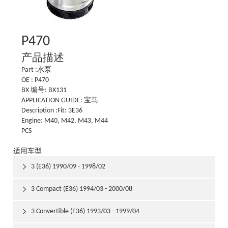
P470
产品描述
Part :水泵
OE : P470
BX 编号: BX131
APPLICATION GUIDE: 宝马
Description :Fit: 3E36
Engine: M40, M42, M43, M44
PCS
适用车型
3 (E36) 1990/09 - 1998/02

3 Compact (E36) 1994/03 - 2000/08

3 Convertible (E36) 1993/03 - 1999/04
