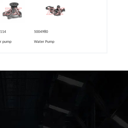
 114
5004980
r pump
Water Pump