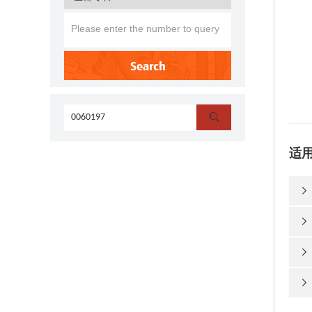
Search

适



