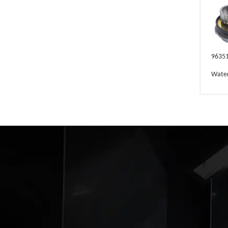
9635
Wate