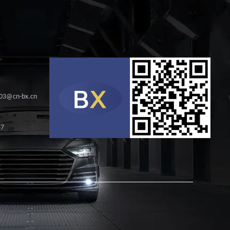
s03@cn-bx.cn
57