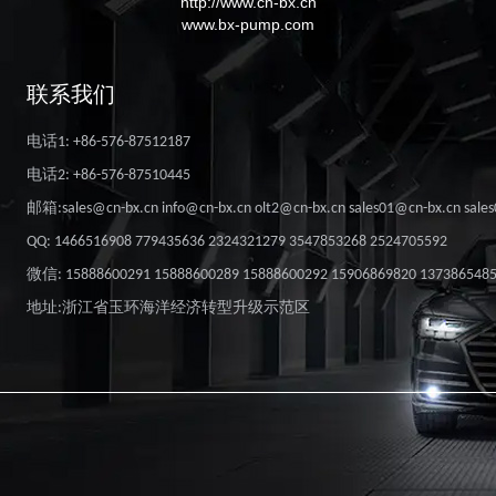
http://www.cn-bx.cn
www.bx-pump.com
联系我们
电话1: +86-576-87512187
电话2: +86-576-87510445
邮箱:sales@cn-bx.cn info@cn-bx.cn olt2@cn-bx.cn sales01@cn-bx.cn sale
QQ: 1466516908 779435636 2324321279 3547853268 2524705592
微信: 15888600291 15888600289 15888600292 15906869820 137386548
地址:浙江省玉环海洋经济转型升级示范区