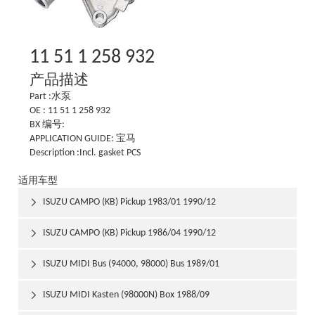
11 51 1 258 932
产品描述
Part :水泵
OE : 11 51 1 258 932
BX 编号:
APPLICATION GUIDE: 宝马
Description :Incl. gasket PCS
适用车型
ISUZU CAMPO (KB) Pickup 1983/01 1990/12

ISUZU CAMPO (KB) Pickup 1986/04 1990/12

ISUZU MIDI Bus (94000, 98000) Bus 1989/01

ISUZU MIDI Kasten (98000N) Box 1988/09
