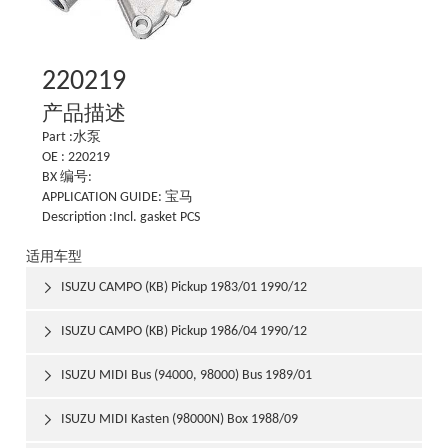
220219
产品描述
Part :水泵
OE : 220219
BX 编号:
APPLICATION GUIDE: 宝马
Description :Incl. gasket PCS
适用车型
ISUZU CAMPO (KB) Pickup 1983/01 1990/12

ISUZU CAMPO (KB) Pickup 1986/04 1990/12

ISUZU MIDI Bus (94000, 98000) Bus 1989/01

ISUZU MIDI Kasten (98000N) Box 1988/09
