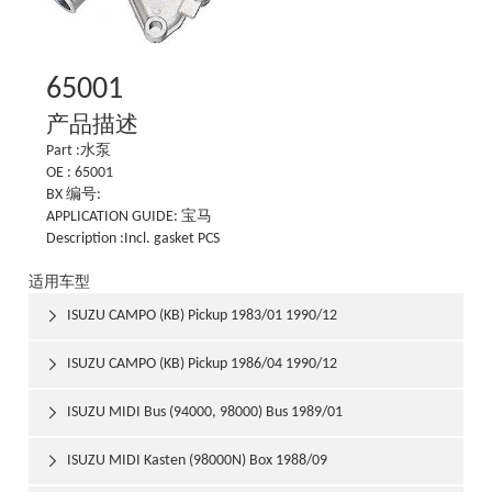
65001
产品描述
Part :水泵
OE : 65001
BX 编号:
APPLICATION GUIDE: 宝马
Description :Incl. gasket PCS
适用车型
ISUZU CAMPO (KB) Pickup 1983/01 1990/12

ISUZU CAMPO (KB) Pickup 1986/04 1990/12

ISUZU MIDI Bus (94000, 98000) Bus 1989/01

ISUZU MIDI Kasten (98000N) Box 1988/09
