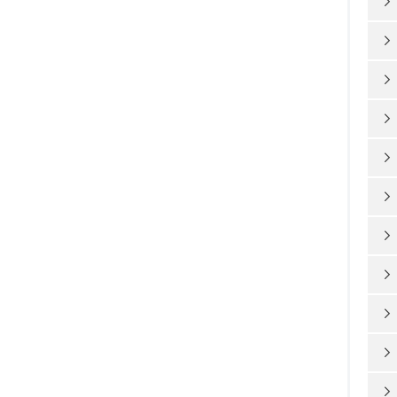










