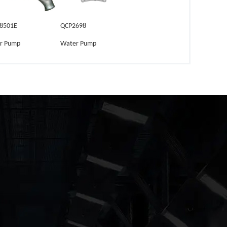
8501E
QCP2698
r Pump
Water Pump