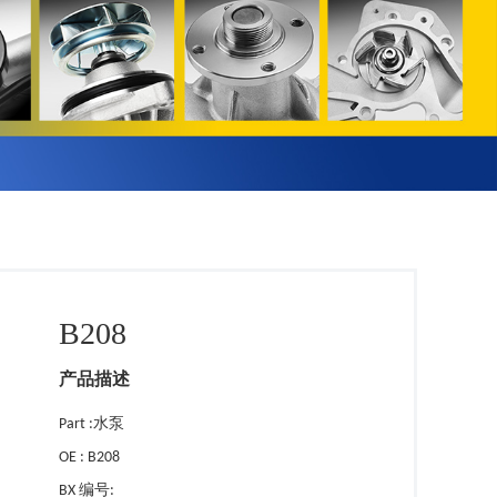
B208
产品描述
Part :水泵
OE : B208
BX 编号: