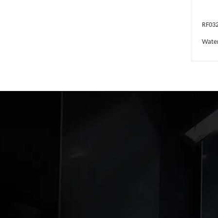
RF03
Wate