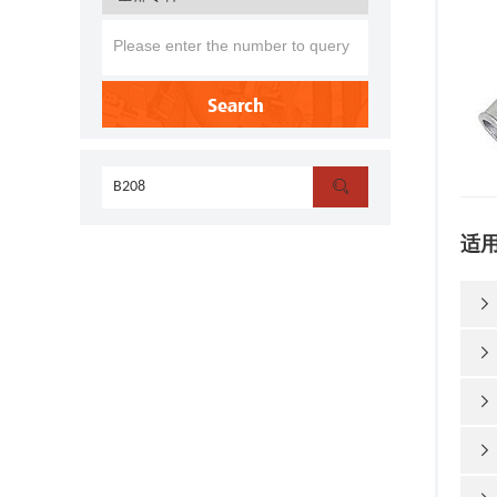
Search

适



