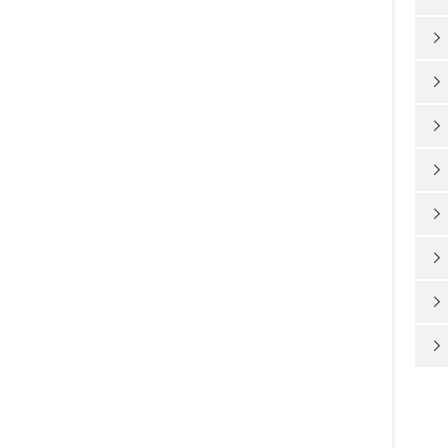







