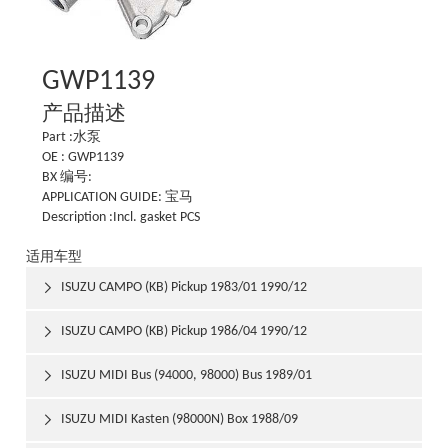
GWP1139
产品描述
Part :水泵
OE : GWP1139
BX 编号:
APPLICATION GUIDE: 宝马
Description :Incl. gasket PCS
适用车型
ISUZU CAMPO (KB) Pickup 1983/01 1990/12

ISUZU CAMPO (KB) Pickup 1986/04 1990/12

ISUZU MIDI Bus (94000, 98000) Bus 1989/01

ISUZU MIDI Kasten (98000N) Box 1988/09
