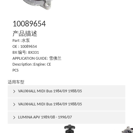
10089654
产品描述
Part :水泵
OE : 10089654
BX 编号: BX331
APPLICATION GUIDE: 雪佛兰
Description :Engine: CE
PCS
适用车型
VAUXHALL MIDI Bus 1984/09 1988/05

VAUXHALL MIDI Bus 1984/09 1988/05

LUMINA APV 1989/08 - 1996/07
