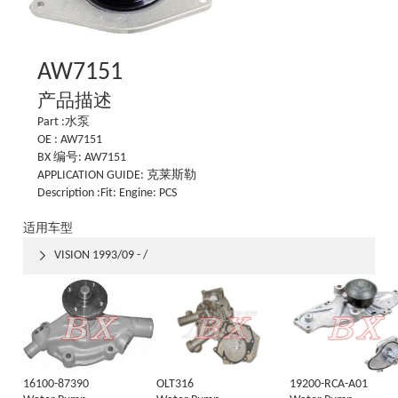
AW7151
产品描述
Part :水泵
OE : AW7151
BX 编号: AW7151
APPLICATION GUIDE: 克莱斯勒
Description :Fit: Engine: PCS
适用车型
VISION 1993/09 - /

16100-87390
OLT316
19200-RCA-A01