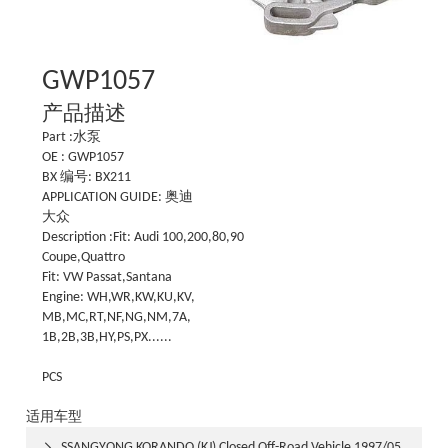
GWP1057
产品描述
Part :水泵
OE : GWP1057
BX 编号: BX211
APPLICATION GUIDE: 奥迪
大众
Description :Fit: Audi 100,200,80,90
Coupe,Quattro
Fit: VW Passat,Santana
Engine: WH,WR,KW,KU,KV,
MB,MC,RT,NF,NG,NM,7A,
1B,2B,3B,HY,PS,PX......
PCS
适用车型
SSANGYONG KORANDO (KJ) Closed Off-Road Vehicle 1997/05