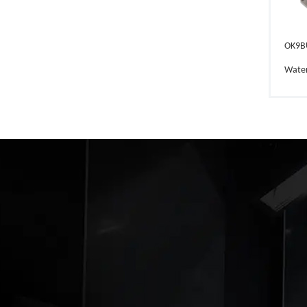
OK9B
Wate