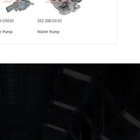
0-25010
352 200 03 01
r Pump
Water Pump