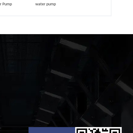
r Pump
water pump