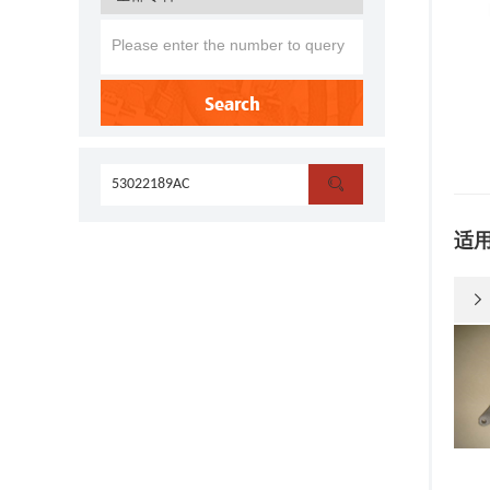
Search

适
