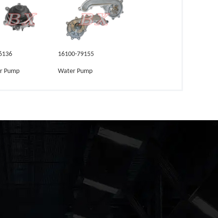
6136
16100-79155
r Pump
Water Pump