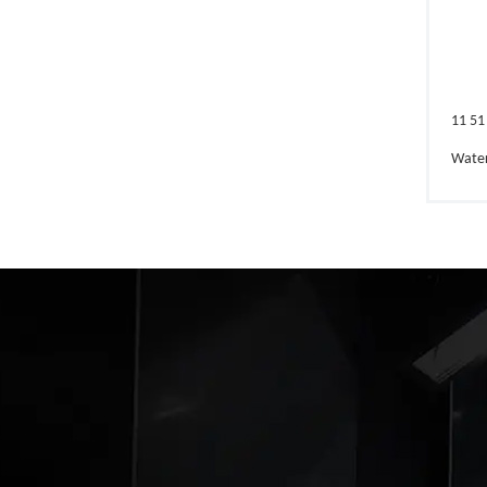
11 51
Wate