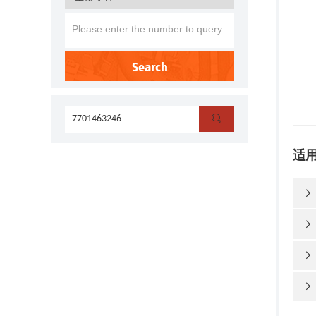
Search

适



