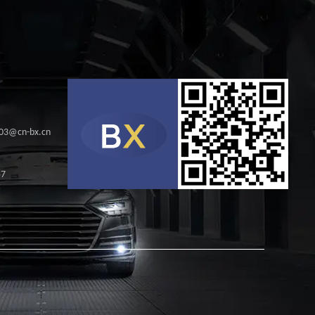
s03@cn-bx.cn
57