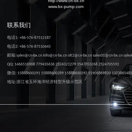
http://www.cn-bx.cn
www.bx-pump.com
联系我们
电话1: +86-576-87512187
电话2: +86-576-87510445
邮箱:sales@cn-bx.cn info@cn-bx.cn olt2@cn-bx.cn sales01@cn-bx.cn sale
QQ: 1466516908 779435636 2324321279 3547853268 2524705592
微信: 15888600291 15888600289 15888600292 15906869820 137386548
地址:浙江省玉环海洋经济转型升级示范区