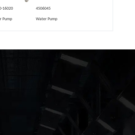
0-16020
4506045
r Pump
Water Pump