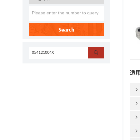
Search

适



