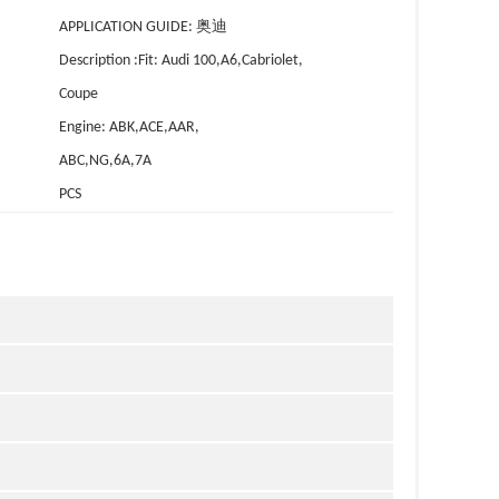
APPLICATION GUIDE: 奥迪
Description :Fit: Audi 100,A6,Cabriolet,
Coupe
Engine: ABK,ACE,AAR,
ABC,NG,6A,7A
PCS