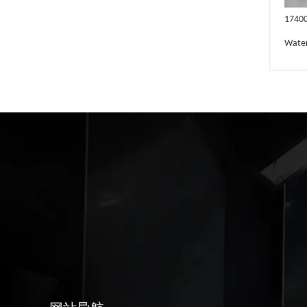
1740
Wate