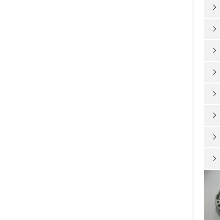







