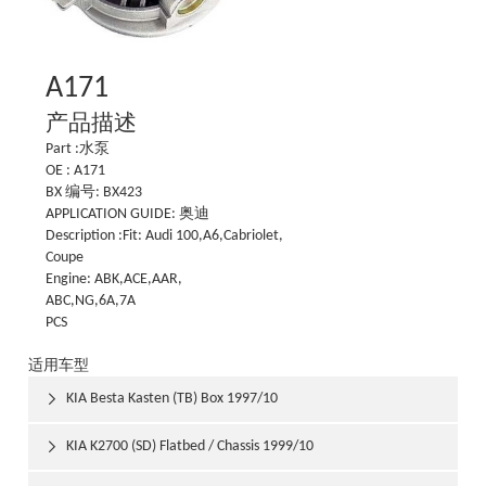
A171
产品描述
Part :水泵
OE : A171
BX 编号: BX423
APPLICATION GUIDE: 奥迪
Description :Fit: Audi 100,A6,Cabriolet,
Coupe
Engine: ABK,ACE,AAR,
ABC,NG,6A,7A
PCS
适用车型
KIA Besta Kasten (TB) Box 1997/10

KIA K2700 (SD) Flatbed / Chassis 1999/10
