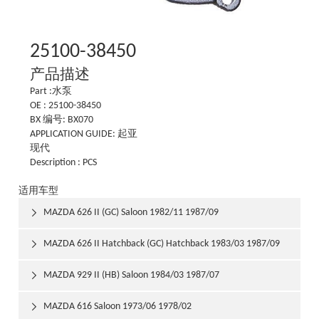
25100-38450
产品描述
Part :水泵
OE : 25100-38450
BX 编号: BX070
APPLICATION GUIDE: 起亚
现代
Description : PCS
适用车型
MAZDA 626 II (GC) Saloon 1982/11 1987/09

MAZDA 626 II Hatchback (GC) Hatchback 1983/03 1987/09

MAZDA 929 II (HB) Saloon 1984/03 1987/07

MAZDA 616 Saloon 1973/06 1978/02
