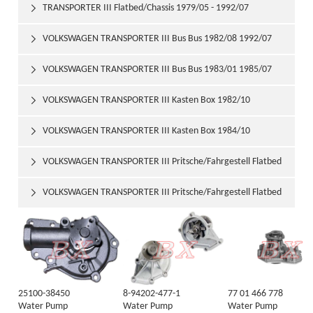
TRANSPORTER III Flatbed/Chassis 1979/05 - 1992/07

VOLKSWAGEN TRANSPORTER III Bus Bus 1982/08 1992/07

VOLKSWAGEN TRANSPORTER III Bus Bus 1983/01 1985/07

VOLKSWAGEN TRANSPORTER III Kasten Box 1982/10

1992/07
VOLKSWAGEN TRANSPORTER III Kasten Box 1984/10

1989/02
VOLKSWAGEN TRANSPORTER III Pritsche/Fahrgestell Flatbed

/ Chassis 1982/08 1992/07
VOLKSWAGEN TRANSPORTER III Pritsche/Fahrgestell Flatbed

/ Chassis 1984/10 1989/02
25100-38450
8-94202-477-1
77 01 466 778
Water Pump
Water Pump
Water Pump