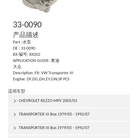
33-0090
产品描述
Part :水泵
OE : 33-0090
BX 编号: BX202
APPLICATION GUIDE: 奥迪
大众
Description :Fit: VW Transporter III
Engine: DF,DG,DH,EY,GW,SP PCS
适用车型
CHEVROLET REZZO MPV 2005/03

TRANSPORTER III Box 1979/05 - 1992/07

TRANSPORTER III Bus 1979/05 - 1992/07
