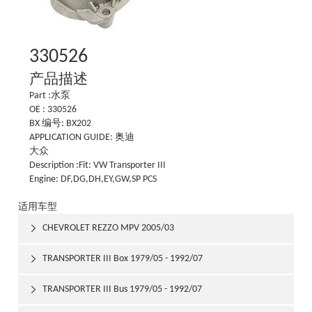
330526
产品描述
Part :水泵
OE : 330526
BX 编号: BX202
APPLICATION GUIDE: 奥迪
大众
Description :Fit: VW Transporter III
Engine: DF,DG,DH,EY,GW,SP PCS
适用车型
CHEVROLET REZZO MPV 2005/03

TRANSPORTER III Box 1979/05 - 1992/07

TRANSPORTER III Bus 1979/05 - 1992/07
