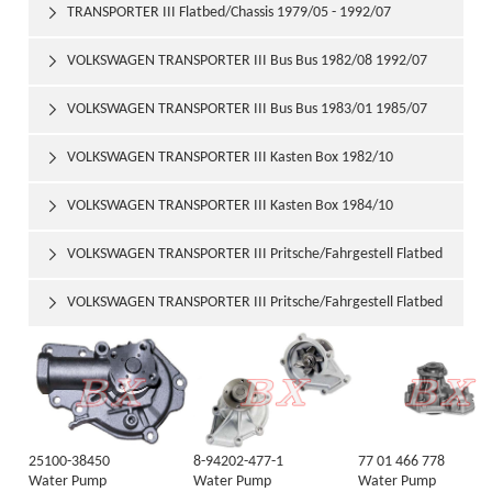
TRANSPORTER III Flatbed/Chassis 1979/05 - 1992/07

VOLKSWAGEN TRANSPORTER III Bus Bus 1982/08 1992/07

VOLKSWAGEN TRANSPORTER III Bus Bus 1983/01 1985/07

VOLKSWAGEN TRANSPORTER III Kasten Box 1982/10

1992/07
VOLKSWAGEN TRANSPORTER III Kasten Box 1984/10

1989/02
VOLKSWAGEN TRANSPORTER III Pritsche/Fahrgestell Flatbed

/ Chassis 1982/08 1992/07
VOLKSWAGEN TRANSPORTER III Pritsche/Fahrgestell Flatbed

/ Chassis 1984/10 1989/02
25100-38450
8-94202-477-1
77 01 466 778
Water Pump
Water Pump
Water Pump